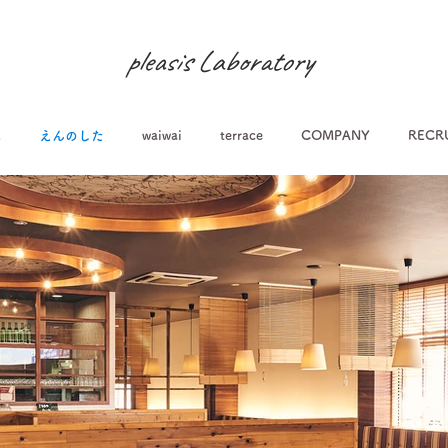
pleasis Laboratory
蔵
えんのした
waiwai
terrace
COMPANY
RECR