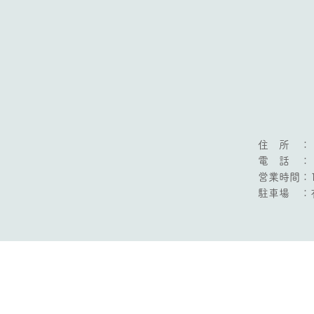
住 所 ：
電 話 ： 0
営業時間：11:
​駐車場 ：